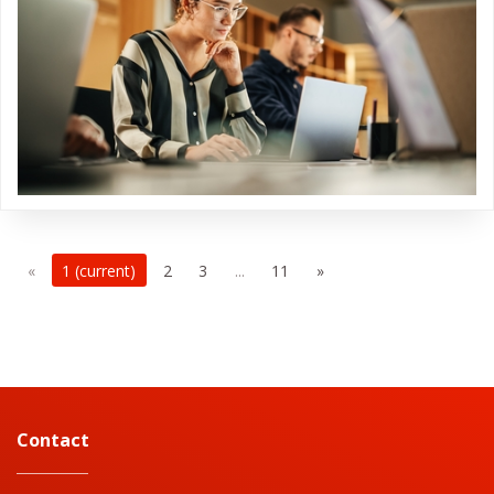
«
1
(current)
2
3
...
11
»
Contact